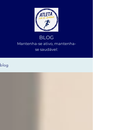
BLOG
Mantenha-se ativo, m
antenha-
se saudável:
blog