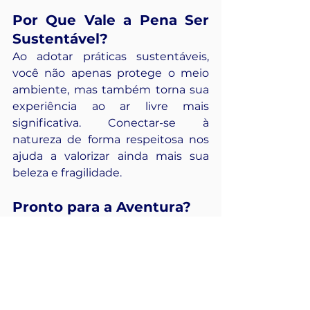
Por Que Vale a Pena Ser 
Sustentável?
Ao adotar práticas sustentáveis, 
você não apenas protege o meio 
ambiente, mas também torna sua 
experiência ao ar livre mais 
significativa. Conectar-se à 
natureza de forma respeitosa nos 
ajuda a valorizar ainda mais sua 
beleza e fragilidade.
Pronto para a Aventura?
Com um pouco de esforço e 
planejamento, é possível 
transformar seus hábitos de 
camping em algo positivo para 
você e para o planeta. Aproveite 
sua próxima viagem para colocar 