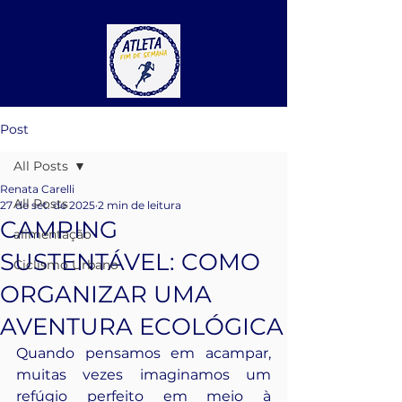
Post
All Posts
Renata Carelli
All Posts
27 de set. de 2025
2 min de leitura
CAMPING
alimentação
SUSTENTÁVEL: COMO
Ciclismo Urbano
ORGANIZAR UMA
AVENTURA ECOLÓGICA
Quando pensamos em acampar, 
muitas vezes imaginamos um 
refúgio perfeito em meio à 