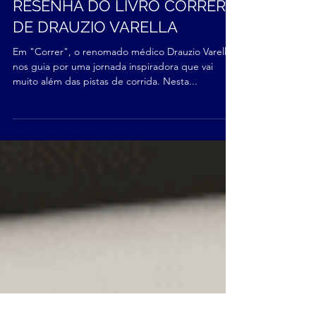
Renata Carelli
4 de dez. de 2023
RESENHA DO LIVRO CORRER,
DE DRAUZIO VARELLA
Em "Correr", o renomado médico Drauzio Varella
nos guia por uma jornada inspiradora que vai
muito além das pistas de corrida. Nesta...