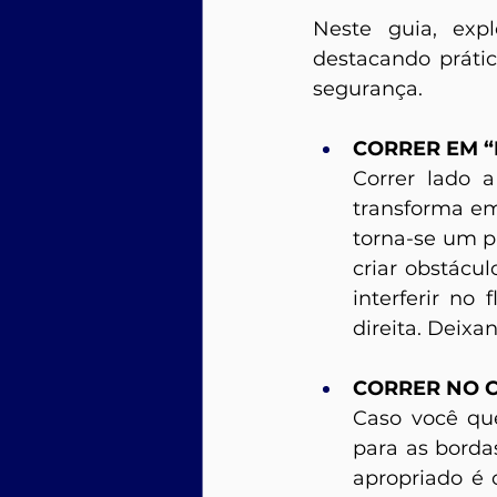
Neste guia, exp
destacando práti
segurança.
CORRER EM “
Correr lado 
transforma em
torna-se um p
criar obstácul
interferir no
direita. Deixa
CORRER NO 
Caso você que
para as bordas
apropriado é c