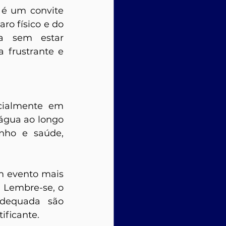
é um convite 
o físico e do 
da sem estar 
frustrante e 
cialmente em 
água ao longo 
nho e saúde, 
m evento mais 
 Lembre-se, o 
adequada são 
ificante.