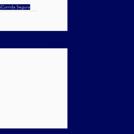
o
Corrida Segura
Ver tudo