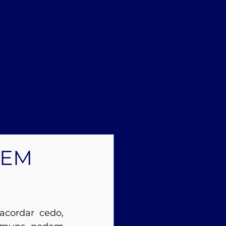
t
sobre
contato
 EM
cordar cedo, 