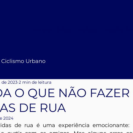
início
blog
vídeos
media ki
Ciclismo Urbano
. de 2023
2 min de leitura
A O QUE NÃO FAZER
AS DE RUA
de 2024
rridas de rua é uma experiência emocionante: a