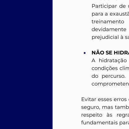
Participar de
para a exaustã
treinamento 
devidamente c
prejudicial à 
NÃO SE HID
A hidratação
condições cli
do percurso.
comprometendo
Evitar esses erro
seguro, mas també
respeito às reg
fundamentais para