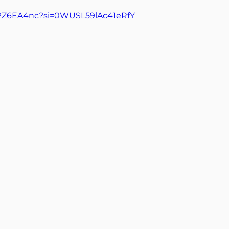
VY2Z6EA4nc?si=0WUSL59lAc41eRfY