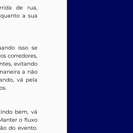
ida de rua, 
quanto a sua 
ando isso se 
s corredores, 
tes, evitando 
maneira a não 
ando, vá pela 
os. 
indo bem, vá 
anter o fluxo 
ção do evento. 