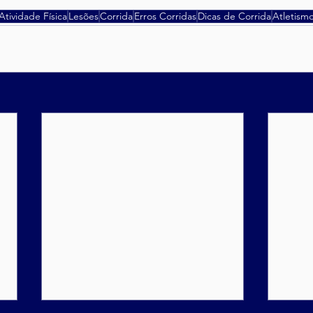
Atividade Física
Lesões
Corrida
Erros Corridas
Dicas de Corrida
Atletism