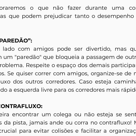
loraremos o que não fazer durante uma corr
cas que podem prejudicar tanto o desempenho 
PAREDÃO”:
a lado com amigos pode ser divertido, mas qu
 um "paredão" que bloqueia a passagem de outro
roblema. Respeite o espaço dos demais participan
os. Se quiser correr com amigos, organize-se de 
 fluxo dos outros corredores. Caso esteja caminh
ndo a esquerda livre para os corredores mais rápid
CONTRAFLUXO:
ira encontrar um colega ou não esteja se sent
 da pista, jamais ande ou corra no contrafluxo! M
rucial para evitar colisões e facilitar a organiza